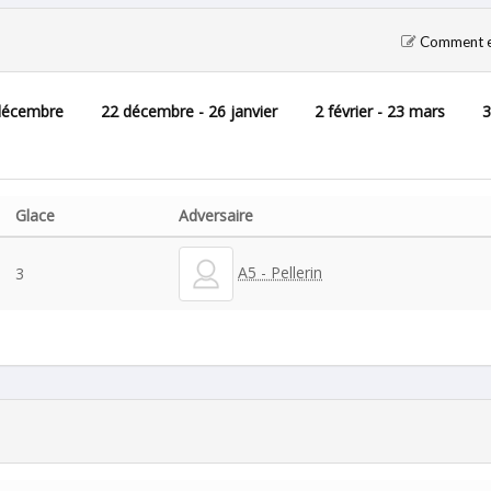
Comment en
décembre
22 décembre - 26 janvier
2 février - 23 mars
3
Glace
Adversaire
A5 - Pellerin
3