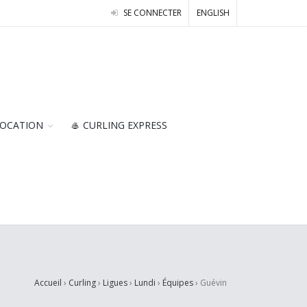
SE CONNECTER
ENGLISH
OCATION
🥌 CURLING EXPRESS
Accueil
›
Curling
›
Ligues
›
Lundi
›
Équipes
›
Guévin