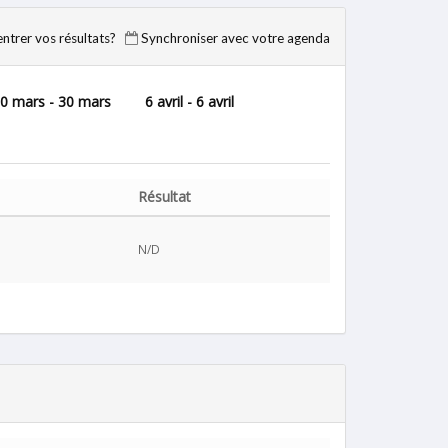
trer vos résultats?
Synchroniser avec votre agenda
0 mars - 30 mars
6 avril - 6 avril
Résultat
N/D