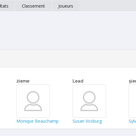
ltats
Classement
Joueurs
2ieme
Lead
5i
Monique Beauchamp
Susan Vosburg
Syl