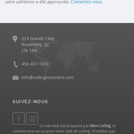
votre adhésion a été approuvée.
Connectez-vous
224 Grande Côte
Rosemère, QC
J7A 1H4
450-437-1374
info@curlingrosemere.com
SUIVEZ-NOUS
Ce site web est propulsé par
Mon Curling
, la
solution tout-en-un pour votre club de curling. N'oubliez pas