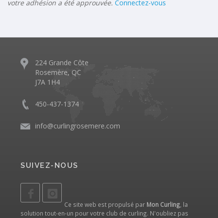
votre adhésion a été approuvée.
Connectez-vous
224 Grande Côte
Rosemère, QC
J7A 1H4
450-437-1374
info@curlingrosemere.com
SUIVEZ-NOUS
Ce site web est propulsé par
Mon Curling
, la
solution tout-en-un pour votre club de curling. N'oubliez pas