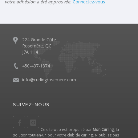
votre adhésion a été approuvée.
Connectez-vous
224 Grande Côte
Rosemère, QC
J7A 1H4
450-437-1374
info@curlingrosemere.com
SUIVEZ-NOUS
Ce site web est propulsé par
Mon Curling
, la
solution tout-en-un pour votre club de curling. N'oubliez pas