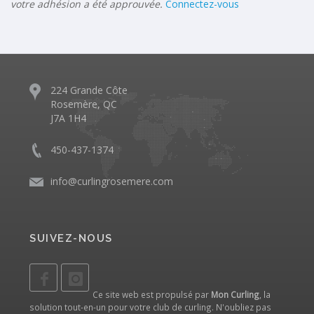
votre adhésion a été approuvée.
Connectez-vous
224 Grande Côte
Rosemère, QC
J7A 1H4
450-437-1374
info@curlingrosemere.com
SUIVEZ-NOUS
Ce site web est propulsé par
Mon Curling
, la
solution tout-en-un pour votre club de curling. N'oubliez pas