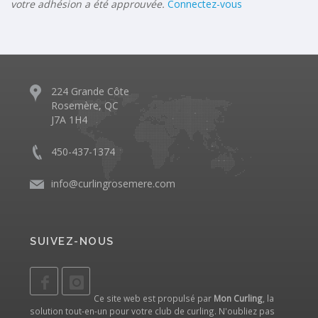
votre adhésion a été approuvée.
Connectez-vous
224 Grande Côte
Rosemère, QC
J7A 1H4
450-437-1374
info@curlingrosemere.com
SUIVEZ-NOUS
Ce site web est propulsé par
Mon Curling
, la
solution tout-en-un pour votre club de curling. N'oubliez pas