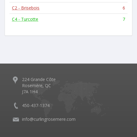
C2 - Brisebois
6
C4 - Turcotte
7
224 Grande Côte
Rosemère, QC
J7A 1H4
450-437-1374
info@curlingrosemere.com