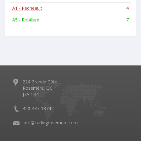
A1 - Pedneault
4
A5 - Robillard
7
224 Grande Côte
Rosemère, QC
J7A 1H4
450-437-1374
info@curlingrosemere.com