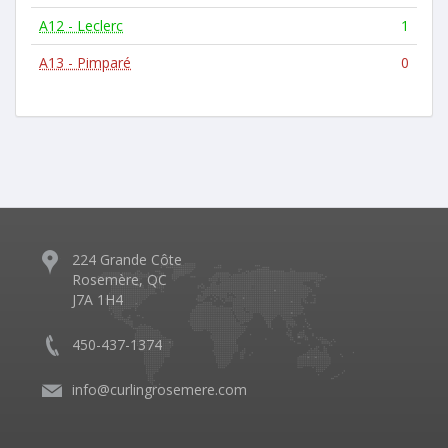
A12 - Leclerc
1
A13 - Pimparé
0
224 Grande Côte
Rosemère, QC
J7A 1H4
450-437-1374
info@curlingrosemere.com