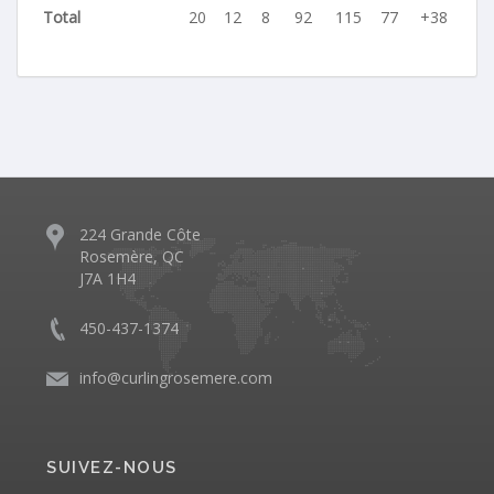
Total
20
12
8
92
115
77
+38
224 Grande Côte
Rosemère, QC
J7A 1H4
450-437-1374
info@curlingrosemere.com
SUIVEZ-NOUS