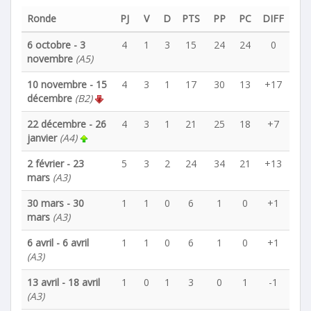
Ronde
PJ
V
D
PTS
PP
PC
DIFF
6 octobre - 3
4
1
3
15
24
24
0
novembre
(A5)
10 novembre - 15
4
3
1
17
30
13
+17
décembre
(B2)
22 décembre - 26
4
3
1
21
25
18
+7
janvier
(A4)
2 février - 23
5
3
2
24
34
21
+13
mars
(A3)
30 mars - 30
1
1
0
6
1
0
+1
mars
(A3)
6 avril - 6 avril
1
1
0
6
1
0
+1
(A3)
13 avril - 18 avril
1
0
1
3
0
1
-1
(A3)