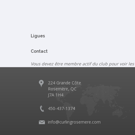
Ligues
Contact
Vous devez être membre actif du club pour voir les
224 Grande Côte
Rosemère, QC
J7A 1H4
450-437-1374
info@curlingrosemere.com