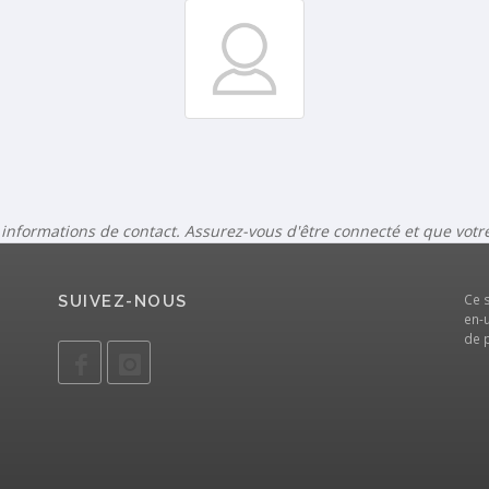
 informations de contact. Assurez-vous d'être connecté et que vot
Ce 
SUIVEZ-NOUS
en-u
de 