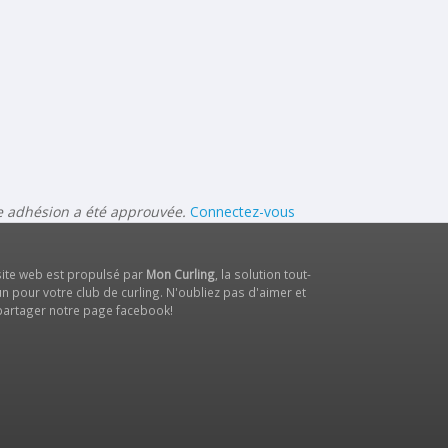
re adhésion a été approuvée.
Connectez-vous
site web est propulsé par
Mon Curling
, la solution tout-
n pour votre club de curling. N'oubliez pas d'aimer et
partager notre
page facebook
!