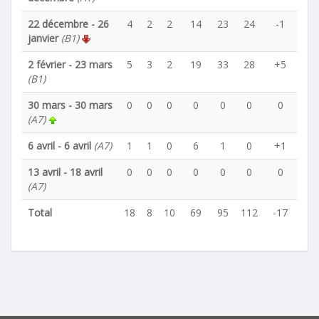
22 décembre - 26
4
2
2
14
23
24
-1
janvier
(B1)
2 février - 23 mars
5
3
2
19
33
28
+5
(B1)
30 mars - 30 mars
0
0
0
0
0
0
0
(A7)
6 avril - 6 avril
(A7)
1
1
0
6
1
0
+1
13 avril - 18 avril
0
0
0
0
0
0
0
(A7)
Total
18
8
10
69
95
112
-17