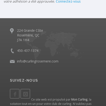
votre adhésion a été approuvée.
Connectez-vous
224 Grande Côte
Rosemère, QC
J7A 1H4
450-437-1374
info@curlingrosemere.com
SUIVEZ-NOUS
Ce site web est propulsé par
Mon Curling
, la
solution tout-en-un pour votre club de curling. N'oubliez pas