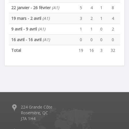
22 janvier - 26 février
(A1)
5
4
1
8
19 mars - 2 avril
(A1)
3
2
1
4
9 avril - 9 avril
(A1)
1
1
0
2
16 avril - 16 avril
(A1)
0
0
0
0
Total
19
16
3
32
224 Grande Côte
Rosemère, QC
J7A 1H4