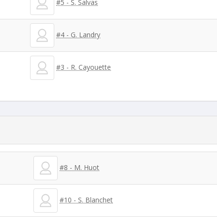
#5 - S. Salvas
#4 - G. Landry
#3 - R. Cayouette
#8 - M. Huot
#10 - S. Blanchet