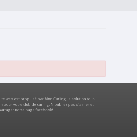
site web est propulsé par
Mon Curling
, la solution tout-
n pour votre club de curling. N'oubliez pas d'aimer et
partager notre
page facebook
!