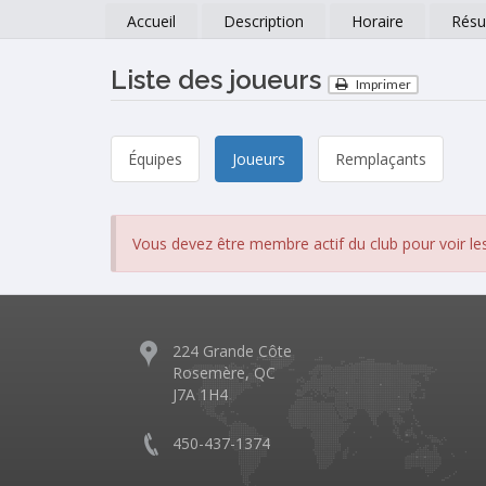
Accueil
Description
Horaire
Résu
Liste des joueurs
Imprimer
Équipes
Joueurs
Remplaçants
Vous devez être membre actif du club pour voir les
224 Grande Côte
Rosemère, QC
J7A 1H4
450-437-1374