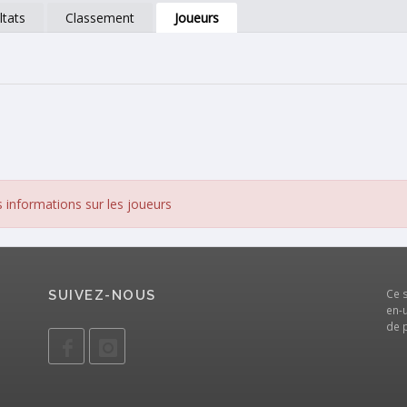
ltats
Classement
Joueurs
 informations sur les joueurs
Ce 
SUIVEZ-NOUS
en-u
de 