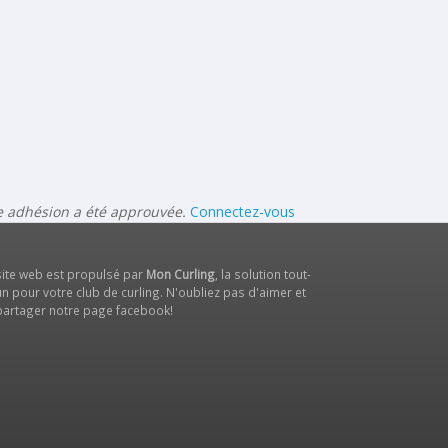
re adhésion a été approuvée.
Connectez-vous
site web est propulsé par
Mon Curling
, la solution tout-
n pour votre club de curling. N'oubliez pas d'aimer et
partager notre
page facebook
!