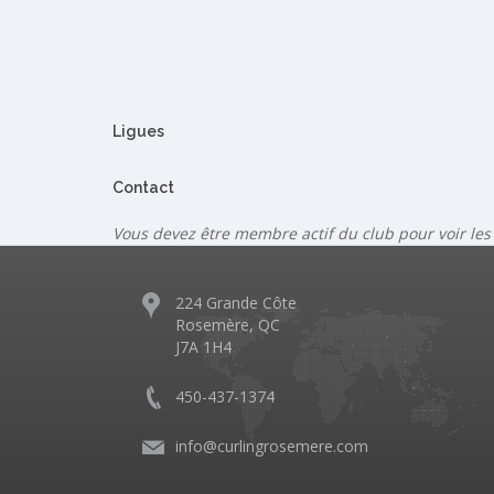
Ligues
Contact
Vous devez être membre actif du club pour voir les
224 Grande Côte
Rosemère, QC
J7A 1H4
450-437-1374
info@curlingrosemere.com