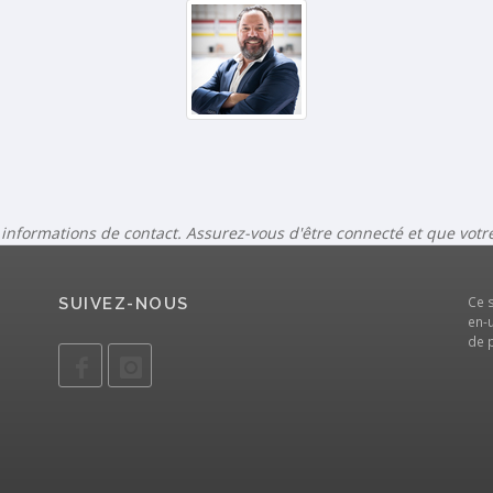
 informations de contact. Assurez-vous d'être connecté et que vot
Ce 
SUIVEZ-NOUS
en-u
de 