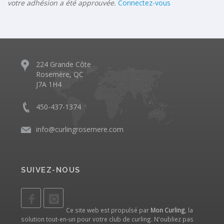
votre adhésion a été approuvée.
Connectez-vous
224 Grande Côte
Rosemère, QC
J7A 1H4
450-437-1374
info@curlingrosemere.com
SUIVEZ-NOUS
Ce site web est propulsé par
Mon Curling
, la
solution tout-en-un pour votre club de curling. N'oubliez pas