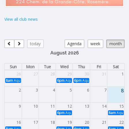
View all club news
today
Agenda
week
month
August 2026
Sun
Mon
Tue
Wed
Thu
Fri
Sat
26
27
28
29
30
31
1
8am
Aqua Plein air
6pm
Aqua Plein Air
6pm
Aqua Plein Air
2
3
4
5
6
7
8
9
10
11
12
13
14
15
6pm
Aqua Plein Air
8am
Aqua Pl
16
17
18
19
20
21
22
8am
Aqua Plein Air
6pm
Aqua Plein Air
6pm
Aqua Plein Air
8am
Aqua Pl