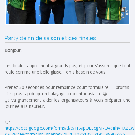
Party de fin de saison et des finales
Bonjour,
Les finales approchent à grands pas, et pour s’assurer que tout
roule comme une belle glisse… on a besoin de vous !
Prenez 30 secondes pour remplir ce court formulaire — promis,
c’est plus rapide qu’un balayage trop enthousiaste 😉
Ça va grandement aider les organisateurs à vous préparer une
journée à la hauteur.
👉
https://docs.google.com/forms/d/e/1FAIpQLScgM7Q4dIrhVHXZLW
X76w/viewform?usp=sharing&ouid=107513527191298906585