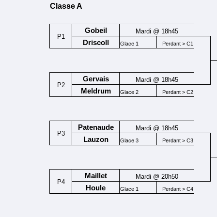
Classe A
Gobeil
Mardi @ 18h45
P1
Driscoll
Glace 1
Perdant > C1
Gervais
Mardi @ 18h45
P2
Meldrum
Glace 2
Perdant > C2
Patenaude
Mardi @ 18h45
P3
Lauzon
Glace 3
Perdant > C3
Maillet
Mardi @ 20h50
P4
Houle
Glace 1
Perdant > C4