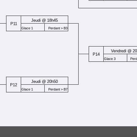
Jeudi @ 18h45
P11
Glace 1
Perdant > B3
Vendredi @ 2
P14
Glace 3
Per
Jeudi @ 20h50
P12
Glace 1
Perdant > B7