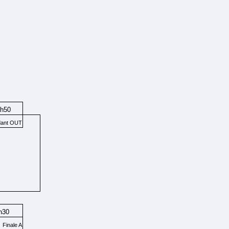
0h50
dant OUT
h30
Finale A