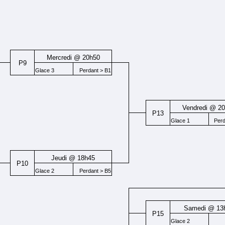
Mercredi @ 20h50
P9
Glace 3
Perdant > B1
Vendredi @ 2
P13
Glace 1
Per
Jeudi @ 18h45
P10
Glace 2
Perdant > B5
Samedi @ 13
P15
Glace 2