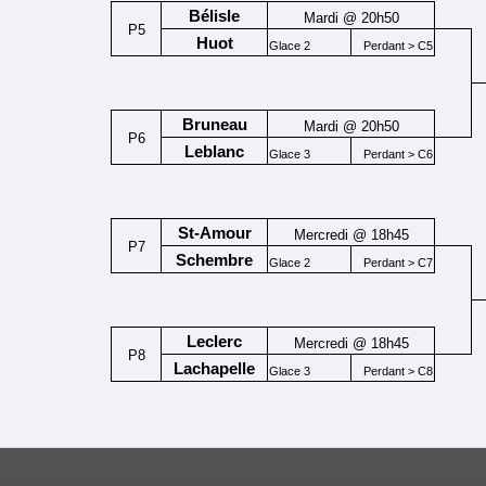
Bélisle
Mardi @ 20h50
P5
Huot
Glace 2
Perdant > C5
Bruneau
Mardi @ 20h50
P6
Leblanc
Glace 3
Perdant > C6
St-Amour
Mercredi @ 18h45
P7
Schembre
Glace 2
Perdant > C7
Leclerc
Mercredi @ 18h45
P8
Lachapelle
Glace 3
Perdant > C8