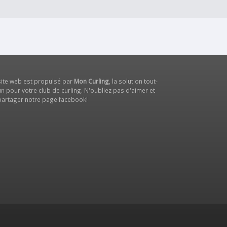
site web est propulsé par
Mon Curling
, la solution tout-
n pour votre club de curling. N'oubliez pas d'aimer et
partager notre
page facebook
!