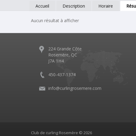
Accueil
Description
Horaire
Résu
Aucun résultat à afficher
224 Grande Côte
Rosemère, QC
J7A 1H4
450-437-1374
info@curlingrosemere.com
Club de curling Rosemère © 2026