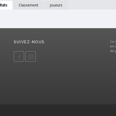
ltats
Classement
Joueurs
Ce 
SUIVEZ-NOUS
en-u
de 