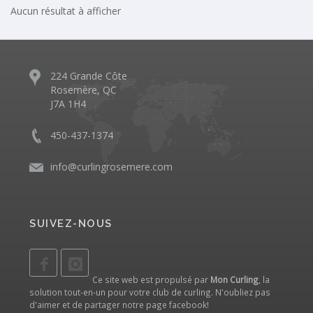
Aucun résultat à afficher
224 Grande Côte
Rosemère, QC
J7A 1H4
450-437-1374
info@curlingrosemere.com
SUIVEZ-NOUS
Ce site web est propulsé par
Mon Curling
, la
solution tout-en-un pour votre club de curling. N'oubliez pas
d'aimer et de partager notre
page facebook
!