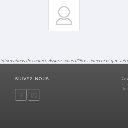
 informations de contact. Assurez-vous d'être connecté et que vot
Ce 
SUIVEZ-NOUS
en-u
de 