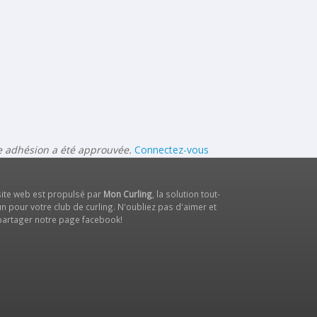
re adhésion a été approuvée.
Connectez-vous
site web est propulsé par
Mon Curling
, la solution tout-
n pour votre club de curling. N'oubliez pas d'aimer et
partager notre
page facebook
!