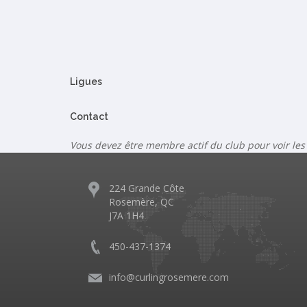
Ligues
Contact
Vous devez être membre actif du club pour voir les
224 Grande Côte
Rosemère, QC
J7A 1H4
450-437-1374
info@curlingrosemere.com