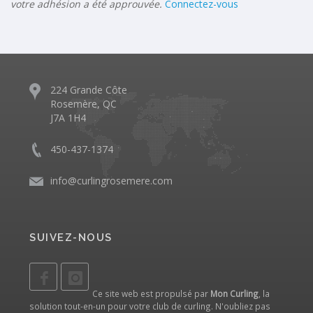
votre adhésion a été approuvée.
Connectez-vous
224 Grande Côte
Rosemère, QC
J7A 1H4
450-437-1374
info@curlingrosemere.com
SUIVEZ-NOUS
Ce site web est propulsé par
Mon Curling
, la
solution tout-en-un pour votre club de curling. N'oubliez pas