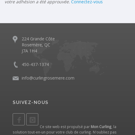
votre adhésion a été approuvée.
Connectez-vous
224 Grande Côte
Rosemère, QC
J7A 1H4
450-437-1374
info@curlingrosemere.com
SUIVEZ-NOUS
Ce site web est propulsé par
Mon Curling
, la
solution tout-en-un pour votre club de curling. N'oubliez pas