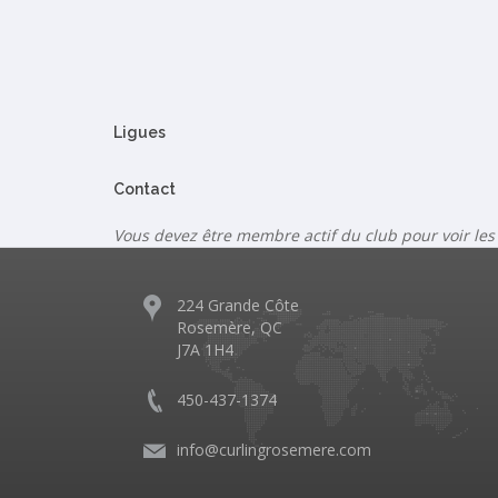
Ligues
Contact
Vous devez être membre actif du club pour voir les
224 Grande Côte
Rosemère, QC
J7A 1H4
450-437-1374
info@curlingrosemere.com