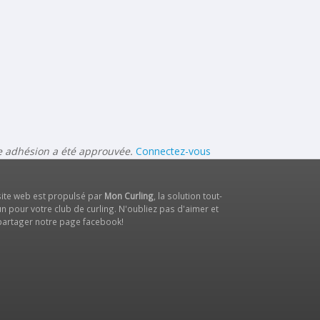
re adhésion a été approuvée.
Connectez-vous
site web est propulsé par
Mon Curling
, la solution tout-
n pour votre club de curling. N'oubliez pas d'aimer et
partager notre
page facebook
!