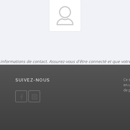
 informations de contact. Assurez-vous d'être connecté et que vot
Ce 
SUIVEZ-NOUS
en-u
de 