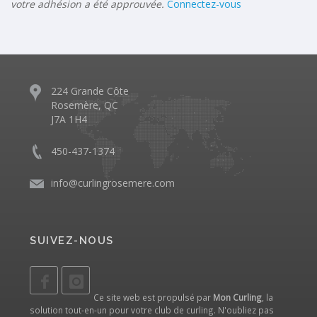
votre adhésion a été approuvée.
Connectez-vous
224 Grande Côte
Rosemère, QC
J7A 1H4
450-437-1374
info@curlingrosemere.com
SUIVEZ-NOUS
Ce site web est propulsé par
Mon Curling
, la
solution tout-en-un pour votre club de curling. N'oubliez pas