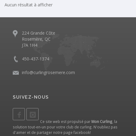
Aucun résultat à afficher
224 Grande Côte
Rosemère, QC
J7A 1H4
450-437-1374
info@curlingrosemere.com
SUIVEZ-NOUS
Ce site web est propulsé par
Mon Curling
, la
solution tout-en-un pour votre club de curling. N'oubliez pas
d'aimer et de partager notre
page facebook
!